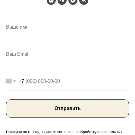
+7
Отправить
Нажимая на кнопку, вы даете согласие на обработку персональных