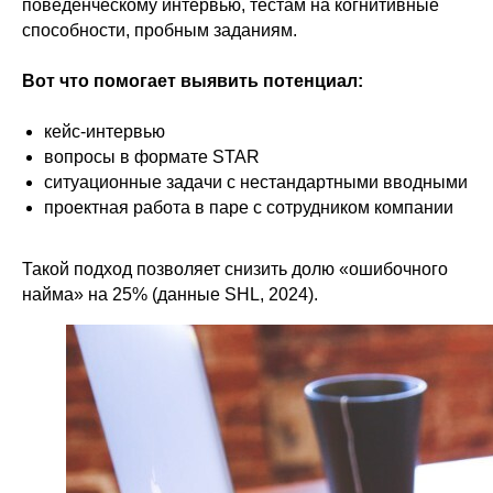
поведенческому интервью, тестам на когнитивные
способности, пробным заданиям.
Вот что помогает выявить потенциал:
кейс-интервью
вопросы в формате STAR
ситуационные задачи с нестандартными вводными
проектная работа в паре с сотрудником компании
Такой подход позволяет снизить долю «ошибочного
найма» на 25% (данные SHL, 2024).