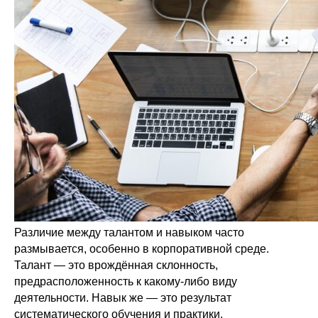
Различие между талантом и навыком часто
размывается, особенно в корпоративной среде.
Талант — это врождённая склонность,
предрасположенность к какому-либо виду
деятельности. Навык же — это результат
систематического обучения и практики.