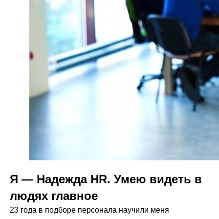
Я — Надежда HR. Умею видеть в
людях главное
23 года в подборе персонала научили меня