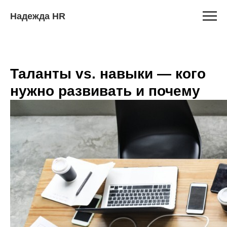
Надежда HR
Таланты vs. навыки — кого
нужно развивать и почему