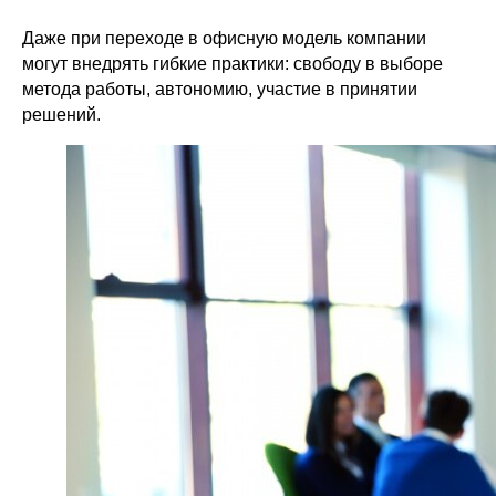
Даже при переходе в офисную модель компании
могут внедрять гибкие практики: свободу в выборе
метода работы, автономию, участие в принятии
решений.