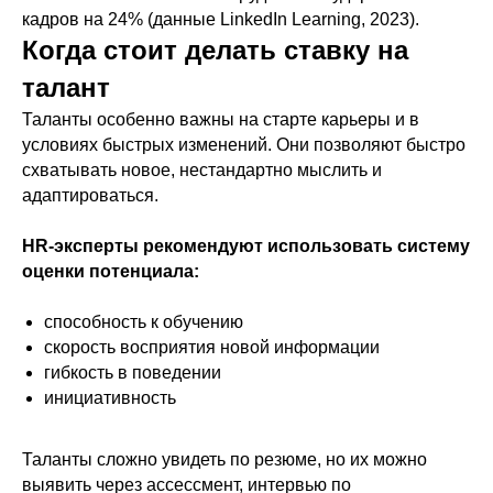
кадров на 24% (данные LinkedIn Learning, 2023).
Когда стоит делать ставку на
талант
Таланты особенно важны на старте карьеры и в
условиях быстрых изменений. Они позволяют быстро
схватывать новое, нестандартно мыслить и
адаптироваться.
HR-эксперты рекомендуют использовать систему
оценки потенциала:
способность к обучению
скорость восприятия новой информации
гибкость в поведении
инициативность
Таланты сложно увидеть по резюме, но их можно
выявить через ассессмент, интервью по